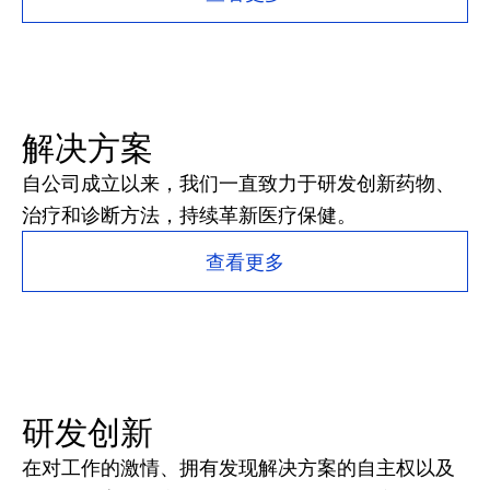
解决方案
自公司成立以来，我们一直致力于研发创新药物、
治疗和诊断方法，持续革新医疗保健。
查看更多
研发创新
在对工作的激情、拥有发现解决方案的自主权以及