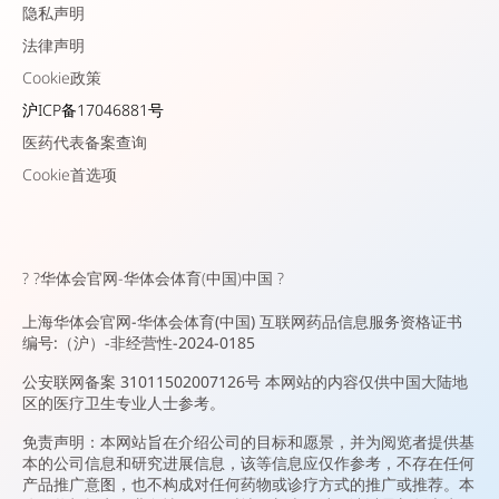
隐私声明
法律声明
Cookie政策
沪ICP备17046881号
医药代表备案查询
Cookie首选项
?
?华体会官网-华体会体育(中国)中国 ?
上海华体会官网-华体会体育(中国) 互联网药品信息服务资格证书
编号:（沪）-非经营性-2024-0185
公安联网备案 31011502007126号 本网站的内容仅供中国大陆地
区的医疗卫生专业人士参考。
免责声明：本网站旨在介绍公司的目标和愿景，并为阅览者提供基
本的公司信息和研究进展信息，该等信息应仅作参考，不存在任何
产品推广意图，也不构成对任何药物或诊疗方式的推广或推荐。本