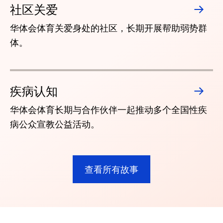
社区关爱
华体会体育关爱身处的社区，长期开展帮助弱势群
体。
疾病认知
华体会体育长期与合作伙伴一起推动多个全国性疾
病公众宣教公益活动。
查看所有故事